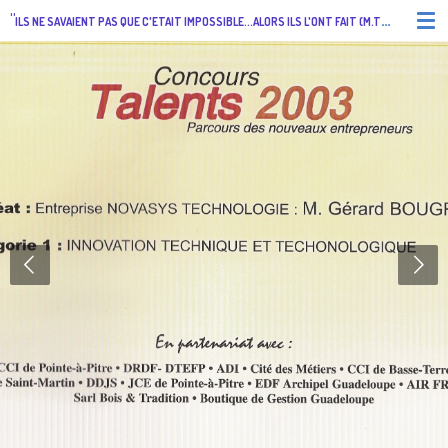
"
Passer
ILS NE SAVAIENT PAS QUE C'ETAIT IMPOSSIBLE...ALORS ILS L'ONT FAIT (M.TWAIN)
"
au
contenu
principal