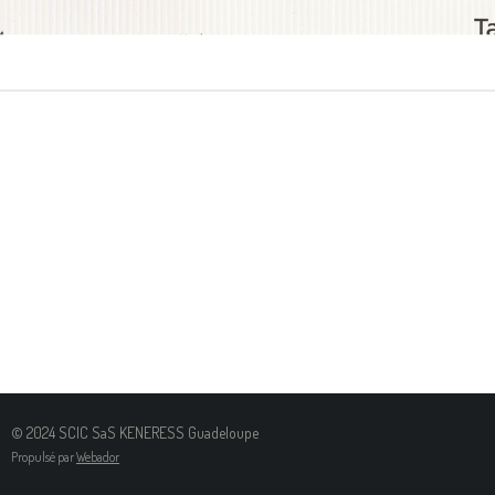
© 2024 SCIC SaS KENERESS Guadeloupe
Propulsé par
Webador